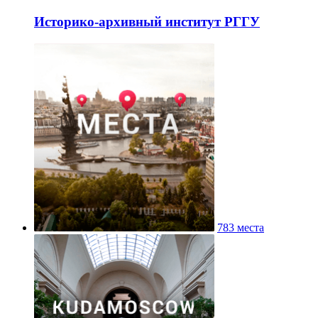
Историко-архивный институт РГГУ
783 места