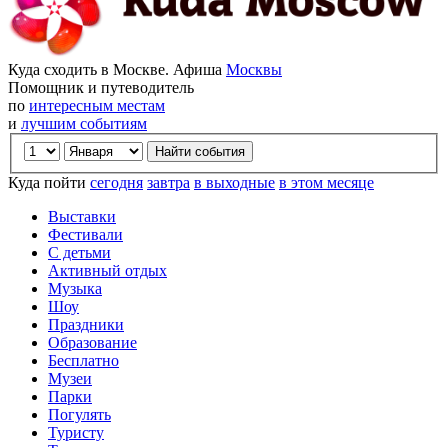
Куда сходить в Москве. Афиша
Москвы
Помощник и путеводитель
по
интересным местам
и
лучшим событиям
Куда пойти
сегодня
завтра
в выходные
в этом месяце
Выставки
Фестивали
С детьми
Активный отдых
Музыка
Шоу
Праздники
Образование
Бесплатно
Музеи
Парки
Погулять
Туристу