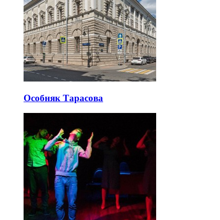
Особняк Тарасова