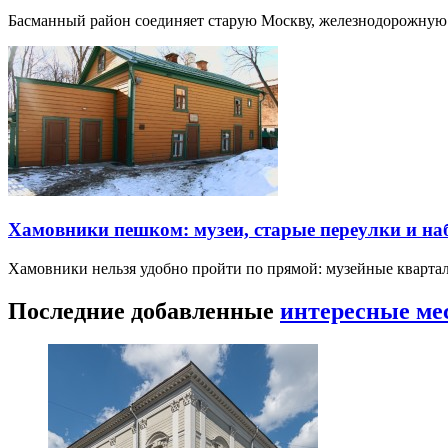
Басманный район соединяет старую Москву, железнодорожную
Хамовники пешком: музеи, старые переулки и н
Хамовники нельзя удобно пройти по прямой: музейные кварта
Последние добавленные
интересные ме