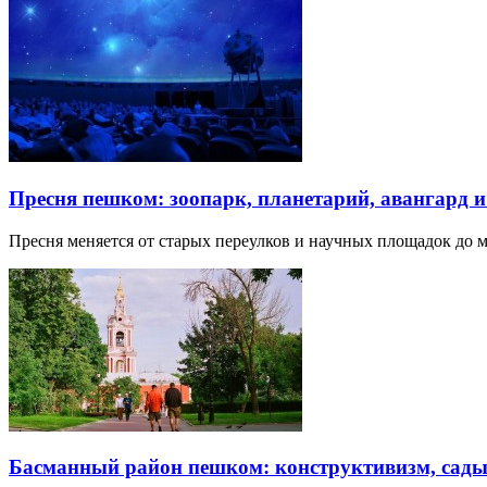
Пресня пешком: зоопарк, планетарий, авангард 
Пресня меняется от старых переулков и научных площадок до 
Басманный район пешком: конструктивизм, сады