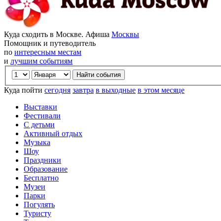
Куда сходить в Москве. Афиша
Москвы
Помощник и путеводитель
по
интересным местам
и
лучшим событиям
Куда пойти
сегодня
завтра
в выходные
в этом месяце
Выставки
Фестивали
С детьми
Активный отдых
Музыка
Шоу
Праздники
Образование
Бесплатно
Музеи
Парки
Погулять
Туристу