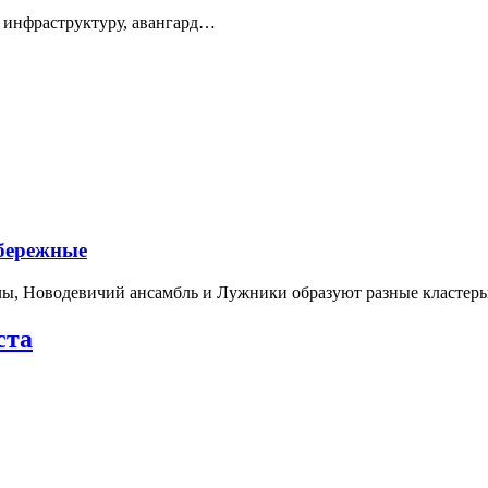
 инфраструктуру, авангард…
абережные
лы, Новодевичий ансамбль и Лужники образуют разные кластеры
ста