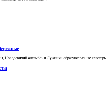
абережные
лы, Новодевичий ансамбль и Лужники образуют разные кластеры
ста