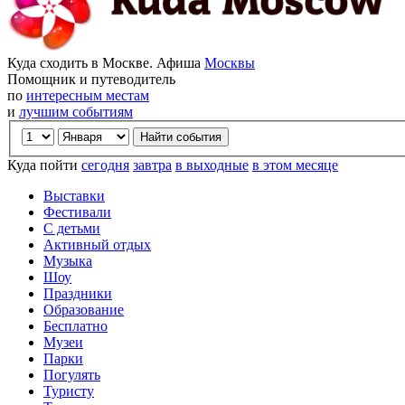
Куда сходить в Москве. Афиша
Москвы
Помощник и путеводитель
по
интересным местам
и
лучшим событиям
Куда пойти
сегодня
завтра
в выходные
в этом месяце
Выставки
Фестивали
С детьми
Активный отдых
Музыка
Шоу
Праздники
Образование
Бесплатно
Музеи
Парки
Погулять
Туристу