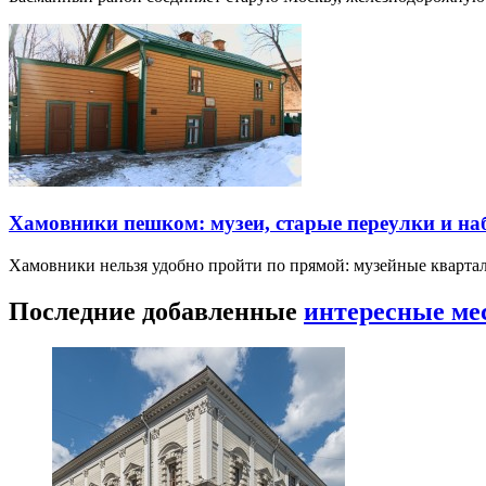
Хамовники пешком: музеи, старые переулки и н
Хамовники нельзя удобно пройти по прямой: музейные кварта
Последние добавленные
интересные ме