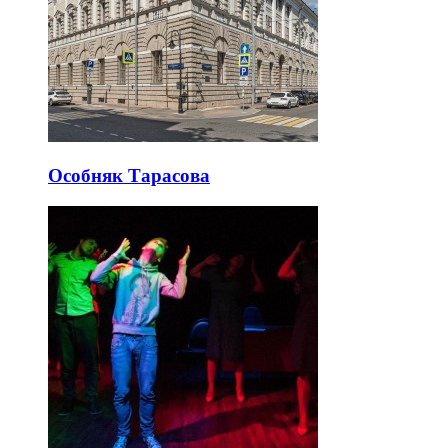
Особняк Тарасова