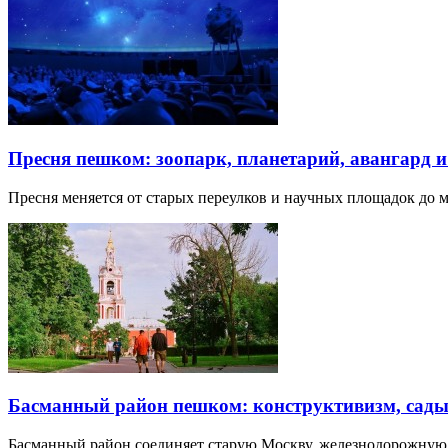
Пресня пешком: зоопарк, планетарий, авангард 
Пресня меняется от старых переулков и научных площадок до 
Басманный район пешком: конструктивизм, сады
Басманный район соединяет старую Москву, железнодорожную