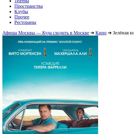
Театры
Пространства
Клубы
Прочее
Рестораны
Афиша Москвы — Куда сходить в Москве
➔
Кино
➔
Зелёная к