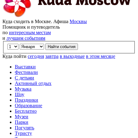
Куда сходить в Москве. Афиша
Москвы
Помощник и путеводитель
по
интересным местам
и
лучшим событиям
Куда пойти
сегодня
завтра
в выходные
в этом месяце
Выставки
Фестивали
С детьми
Активный отдых
Музыка
Шоу
Праздники
Образование
Бесплатно
Музеи
Парки
Погулять
Туристу