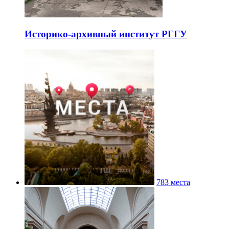
Историко-архивный институт РГГУ
783 места