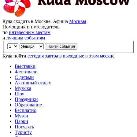
Куда сходить в Москве. Афиша
Москвы
Помощник и путеводитель
по
интересным местам
и
лучшим событиям
Куда пойти
сегодня
завтра
в выходные
в этом месяце
Выставки
Фестивали
С детьми
Активный отдых
Музыка
Шоу
Праздники
Образование
Бесплатно
Музеи
Парки
Погулять
Туристу