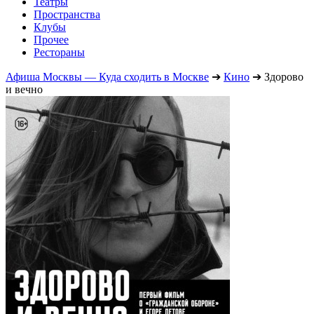
Театры
Пространства
Клубы
Прочее
Рестораны
Афиша Москвы — Куда сходить в Москве
➔
Кино
➔
Здорово
и вечно