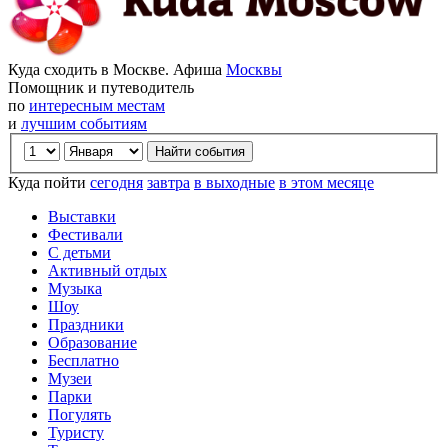
Куда сходить в Москве. Афиша
Москвы
Помощник и путеводитель
по
интересным местам
и
лучшим событиям
Куда пойти
сегодня
завтра
в выходные
в этом месяце
Выставки
Фестивали
С детьми
Активный отдых
Музыка
Шоу
Праздники
Образование
Бесплатно
Музеи
Парки
Погулять
Туристу