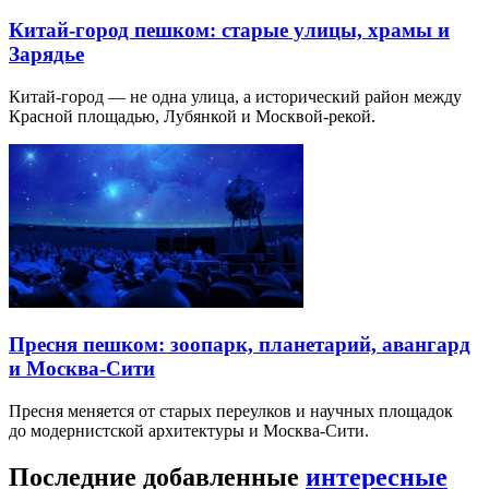
Китай-город пешком: старые улицы, храмы и
Зарядье
Китай-город — не одна улица, а исторический район между
Красной площадью, Лубянкой и Москвой-рекой.
Пресня пешком: зоопарк, планетарий, авангард
и Москва-Сити
Пресня меняется от старых переулков и научных площадок
до модернистской архитектуры и Москва-Сити.
Последние добавленные
интересные