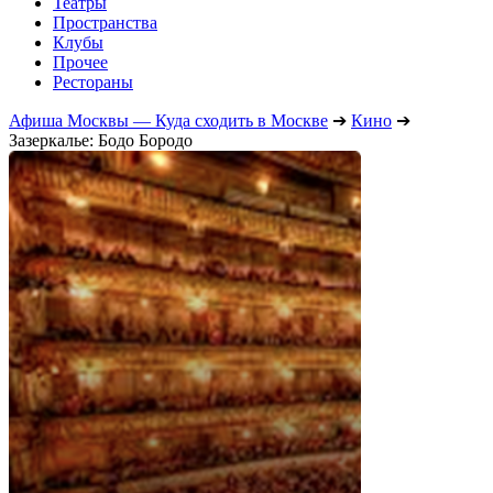
Театры
Пространства
Клубы
Прочее
Рестораны
Афиша Москвы — Куда сходить в Москве
➔
Кино
➔
Зазеркалье: Бодо Бородо