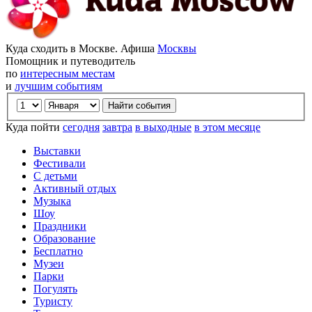
Куда сходить в Москве. Афиша
Москвы
Помощник и путеводитель
по
интересным местам
и
лучшим событиям
Куда пойти
сегодня
завтра
в выходные
в этом месяце
Выставки
Фестивали
С детьми
Активный отдых
Музыка
Шоу
Праздники
Образование
Бесплатно
Музеи
Парки
Погулять
Туристу