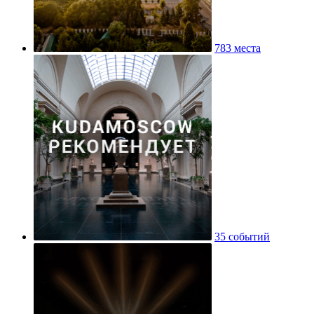
783 места
35 событий