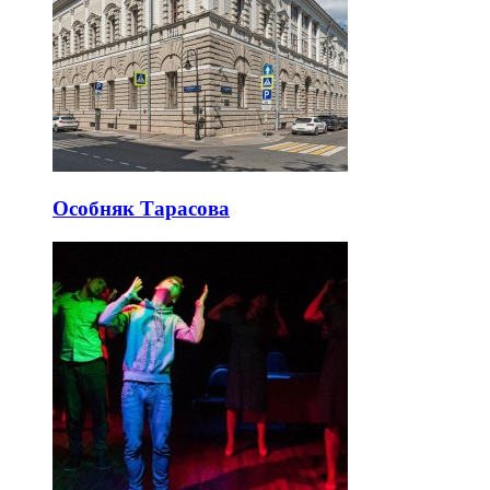
Особняк Тарасова