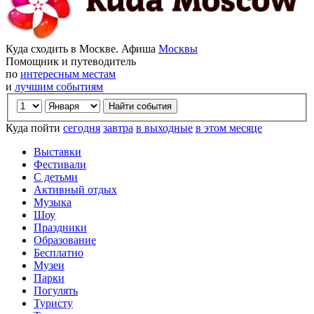
Куда сходить в Москве. Афиша
Москвы
Помощник и путеводитель
по
интересным местам
и
лучшим событиям
Куда пойти
сегодня
завтра
в выходные
в этом месяце
Выставки
Фестивали
С детьми
Активный отдых
Музыка
Шоу
Праздники
Образование
Бесплатно
Музеи
Парки
Погулять
Туристу