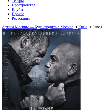
Театры
Пространства
Клубы
Прочее
Рестораны
Афиша Москвы — Куда сходить в Москве
➔
Кино
➔
Завод