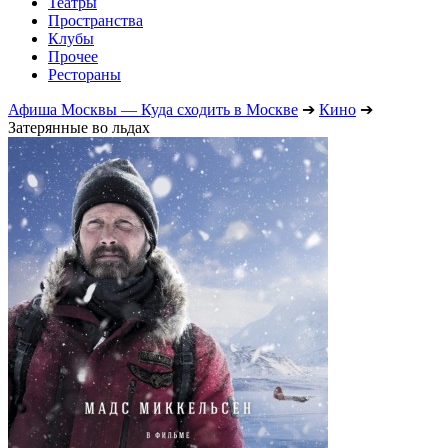
Театры
Пространства
Клубы
Прочее
Рестораны
Афиша Москвы — Куда сходить в Москве
➔
Кино
➔
Затерянные во льдах