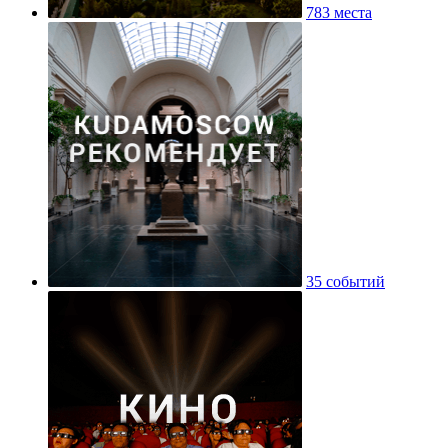
783 места
35 событий