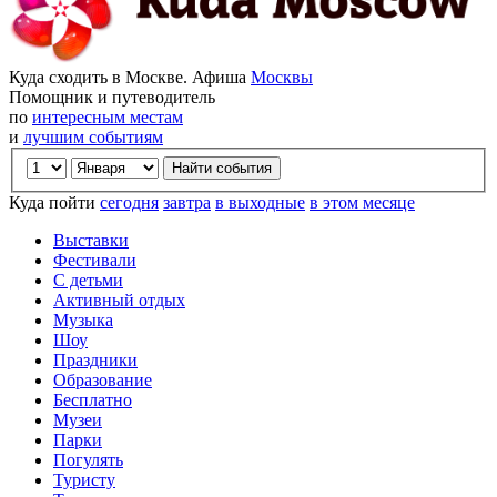
Куда сходить в Москве. Афиша
Москвы
Помощник и путеводитель
по
интересным местам
и
лучшим событиям
Куда пойти
сегодня
завтра
в выходные
в этом месяце
Выставки
Фестивали
С детьми
Активный отдых
Музыка
Шоу
Праздники
Образование
Бесплатно
Музеи
Парки
Погулять
Туристу