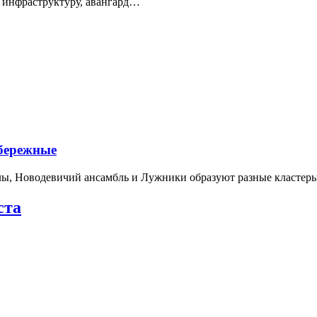
 инфраструктуру, авангард…
абережные
лы, Новодевичий ансамбль и Лужники образуют разные кластеры
ста