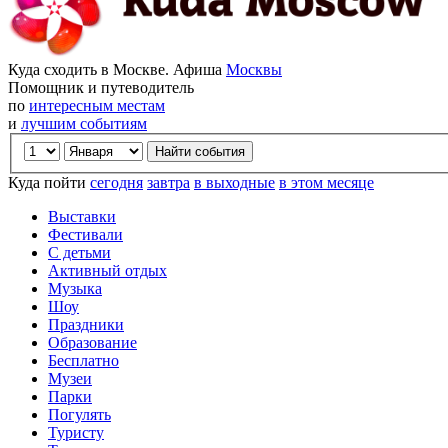
Куда сходить в Москве. Афиша
Москвы
Помощник и путеводитель
по
интересным местам
и
лучшим событиям
Куда пойти
сегодня
завтра
в выходные
в этом месяце
Выставки
Фестивали
С детьми
Активный отдых
Музыка
Шоу
Праздники
Образование
Бесплатно
Музеи
Парки
Погулять
Туристу