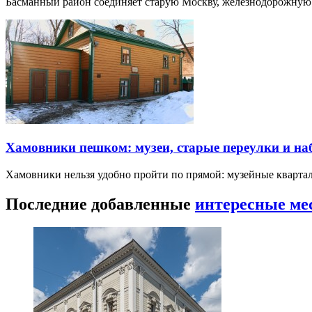
Басманный район соединяет старую Москву, железнодорожную
Хамовники пешком: музеи, старые переулки и н
Хамовники нельзя удобно пройти по прямой: музейные кварта
Последние добавленные
интересные ме