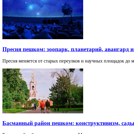
Пресня пешком: зоопарк, планетарий, авангард 
Пресня меняется от старых переулков и научных площадок до 
Басманный район пешком: конструктивизм, сады