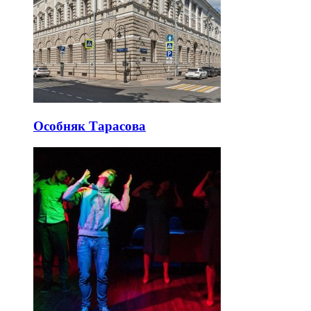
Особняк Тарасова