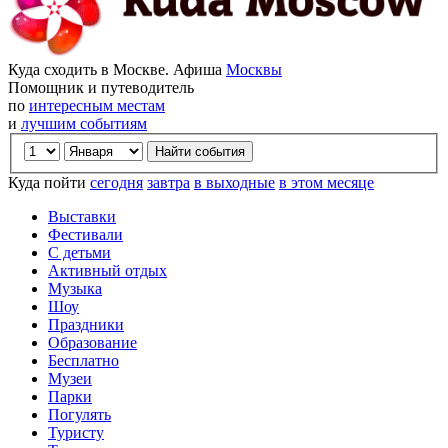
Куда сходить в Москве. Афиша
Москвы
Помощник и путеводитель
по
интересным местам
и
лучшим событиям
Куда пойти
сегодня
завтра
в выходные
в этом месяце
Выставки
Фестивали
С детьми
Активный отдых
Музыка
Шоу
Праздники
Образование
Бесплатно
Музеи
Парки
Погулять
Туристу