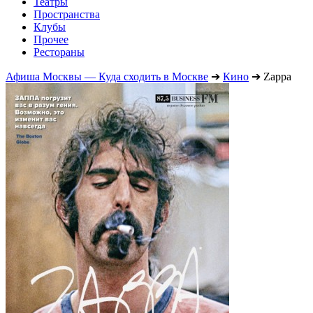
Театры
Пространства
Клубы
Прочее
Рестораны
Афиша Москвы — Куда сходить в Москве
➔
Кино
➔
Zappa