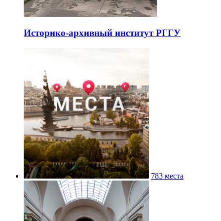
Историко-архивный институт РГГУ
783 места