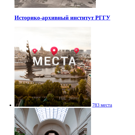
Историко-архивный институт РГГУ
783 места