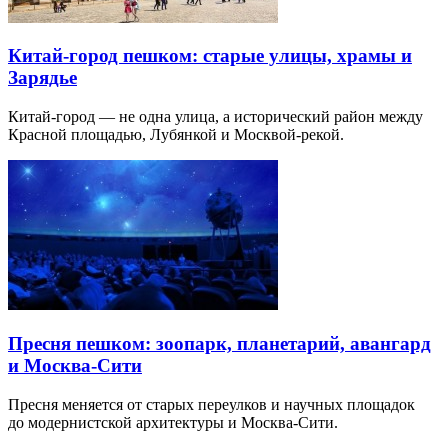
Китай-город пешком: старые улицы, храмы и
Зарядье
Китай-город — не одна улица, а исторический район между
Красной площадью, Лубянкой и Москвой-рекой.
Пресня пешком: зоопарк, планетарий, авангард
и Москва-Сити
Пресня меняется от старых переулков и научных площадок
до модернистской архитектуры и Москва-Сити.