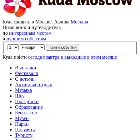
Куда сходить в Москве. Афиша
Москвы
Помощник и путеводитель
по
интересным местам
и
лучшим событиям
Куда пойти
сегодня
завтра
в выходные
в этом месяце
Выставки
Фестивали
С детьми
Активный отдых
Музыка
Шоу
Праздники
Образование
Бесплатно
Музеи
Парки
Погулять
Туристу