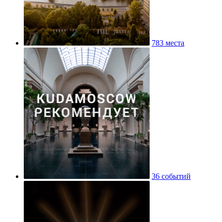
783 места
36 событий