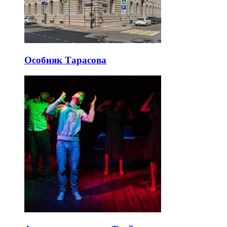
Особняк Тарасова