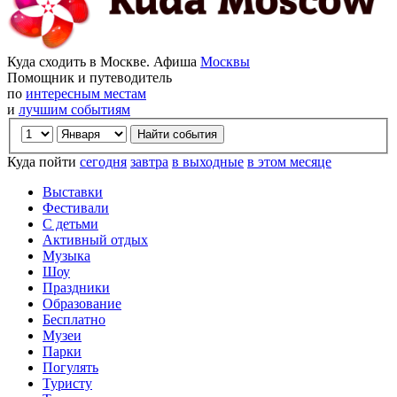
Куда сходить в Москве. Афиша
Москвы
Помощник и путеводитель
по
интересным местам
и
лучшим событиям
Куда пойти
сегодня
завтра
в выходные
в этом месяце
Выставки
Фестивали
С детьми
Активный отдых
Музыка
Шоу
Праздники
Образование
Бесплатно
Музеи
Парки
Погулять
Туристу