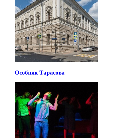
Особняк Тарасова