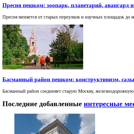
Пресня пешком: зоопарк, планетарий, авангард 
Пресня меняется от старых переулков и научных площадок до 
Басманный район пешком: конструктивизм, сады
Басманный район соединяет старую Москву, железнодорожную
Последние добавленные
интересные ме