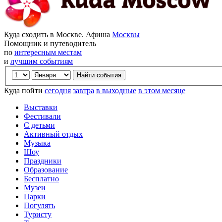
Куда сходить в Москве. Афиша
Москвы
Помощник и путеводитель
по
интересным местам
и
лучшим событиям
Куда пойти
сегодня
завтра
в выходные
в этом месяце
Выставки
Фестивали
С детьми
Активный отдых
Музыка
Шоу
Праздники
Образование
Бесплатно
Музеи
Парки
Погулять
Туристу