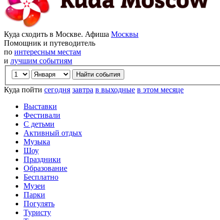
Куда сходить в Москве. Афиша
Москвы
Помощник и путеводитель
по
интересным местам
и
лучшим событиям
Куда пойти
сегодня
завтра
в выходные
в этом месяце
Выставки
Фестивали
С детьми
Активный отдых
Музыка
Шоу
Праздники
Образование
Бесплатно
Музеи
Парки
Погулять
Туристу