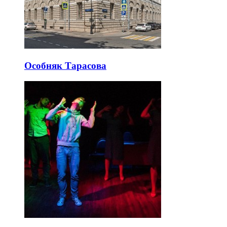
Особняк Тарасова