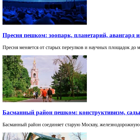
Пресня пешком: зоопарк, планетарий, авангард 
Пресня меняется от старых переулков и научных площадок до 
Басманный район пешком: конструктивизм, сады
Басманный район соединяет старую Москву, железнодорожную