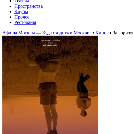
Театры
Пространства
Клубы
Прочее
Рестораны
Афиша Москвы — Куда сходить в Москве
➔
Кино
➔
За горизо