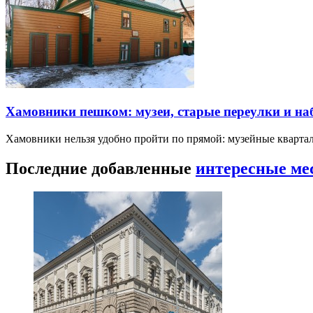
Хамовники пешком: музеи, старые переулки и н
Хамовники нельзя удобно пройти по прямой: музейные кварта
Последние добавленные
интересные ме