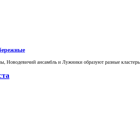
абережные
лы, Новодевичий ансамбль и Лужники образуют разные кластеры
ста