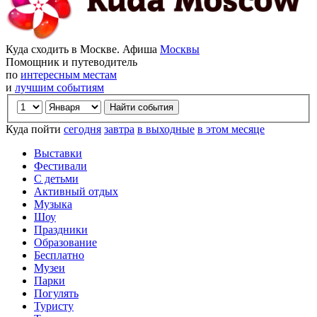
Куда сходить в Москве. Афиша
Москвы
Помощник и путеводитель
по
интересным местам
и
лучшим событиям
Куда пойти
сегодня
завтра
в выходные
в этом месяце
Выставки
Фестивали
С детьми
Активный отдых
Музыка
Шоу
Праздники
Образование
Бесплатно
Музеи
Парки
Погулять
Туристу