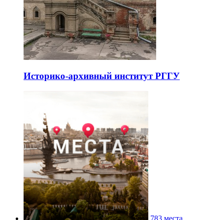
Историко-архивный институт РГГУ
783 места