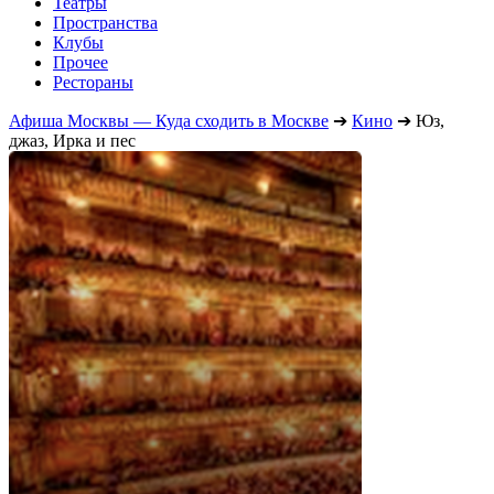
Театры
Пространства
Клубы
Прочее
Рестораны
Афиша Москвы — Куда сходить в Москве
➔
Кино
➔
Юз,
джаз, Ирка и пес