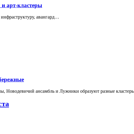
 и арт-кластеры
 инфраструктуру, авангард…
абережные
лы, Новодевичий ансамбль и Лужники образуют разные кластеры
ста