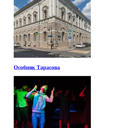
Особняк Тарасова