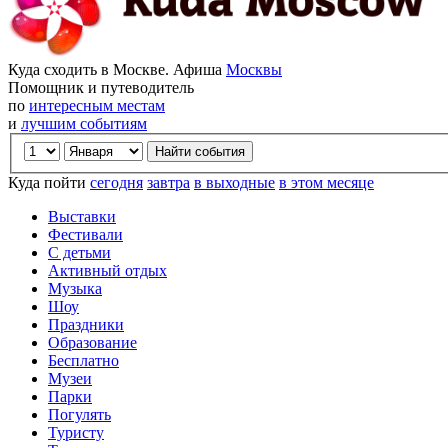
Куда сходить в Москве. Афиша
Москвы
Помощник и путеводитель
по
интересным местам
и
лучшим событиям
Куда пойти
сегодня
завтра
в выходные
в этом месяце
Выставки
Фестивали
С детьми
Активный отдых
Музыка
Шоу
Праздники
Образование
Бесплатно
Музеи
Парки
Погулять
Туристу