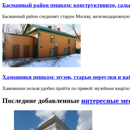
Басманный район пешком: конструктивизм, сады
Басманный район соединяет старую Москву, железнодорожную
Хамовники пешком: музеи, старые переулки и н
Хамовники нельзя удобно пройти по прямой: музейные кварта
Последние добавленные
интересные ме