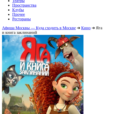
Театры
Пространства
Клубы
Прочее
Рестораны
Афиша Москвы — Куда сходить в Москве
➔
Кино
➔
Яга
и книга заклинаний