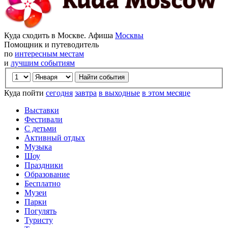
Куда сходить в Москве. Афиша
Москвы
Помощник и путеводитель
по
интересным местам
и
лучшим событиям
Куда пойти
сегодня
завтра
в выходные
в этом месяце
Выставки
Фестивали
С детьми
Активный отдых
Музыка
Шоу
Праздники
Образование
Бесплатно
Музеи
Парки
Погулять
Туристу