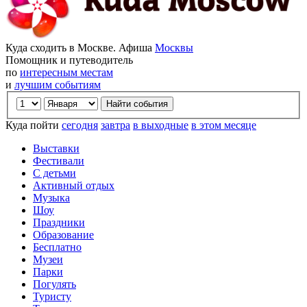
Куда сходить в Москве. Афиша
Москвы
Помощник и путеводитель
по
интересным местам
и
лучшим событиям
Куда пойти
сегодня
завтра
в выходные
в этом месяце
Выставки
Фестивали
С детьми
Активный отдых
Музыка
Шоу
Праздники
Образование
Бесплатно
Музеи
Парки
Погулять
Туристу