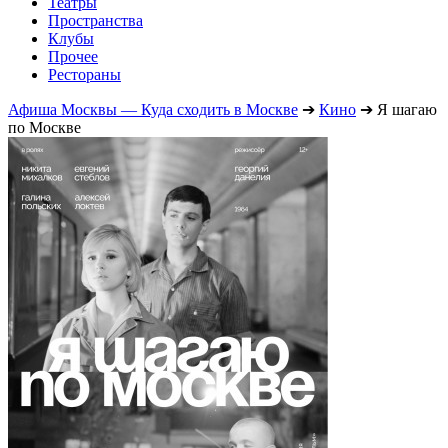
Театры
Пространства
Клубы
Прочее
Рестораны
Афиша Москвы — Куда сходить в Москве
➔
Кино
➔
Я шагаю
по Москве