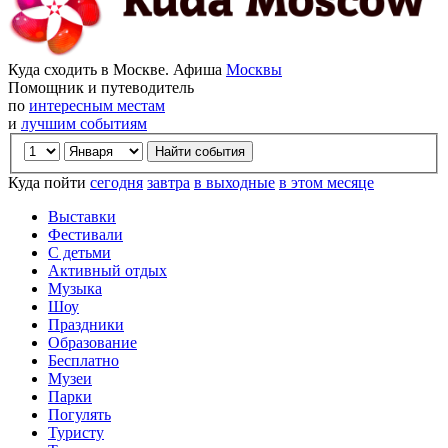
Куда сходить в Москве. Афиша
Москвы
Помощник и путеводитель
по
интересным местам
и
лучшим событиям
Куда пойти
сегодня
завтра
в выходные
в этом месяце
Выставки
Фестивали
С детьми
Активный отдых
Музыка
Шоу
Праздники
Образование
Бесплатно
Музеи
Парки
Погулять
Туристу