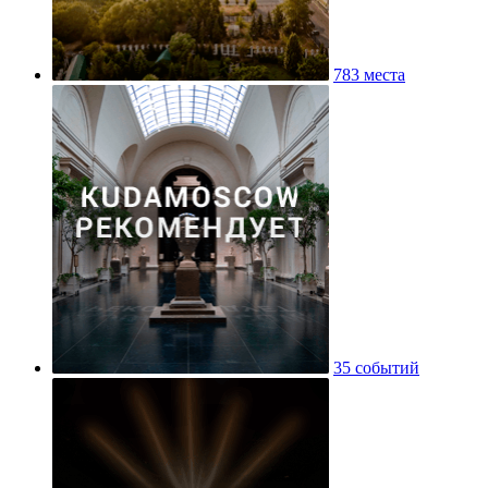
783 места
35 событий