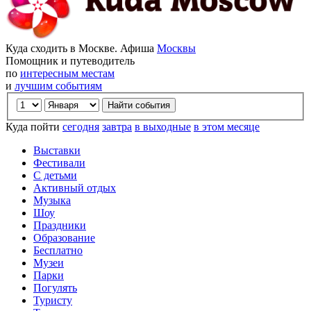
Куда сходить в Москве. Афиша
Москвы
Помощник и путеводитель
по
интересным местам
и
лучшим событиям
Куда пойти
сегодня
завтра
в выходные
в этом месяце
Выставки
Фестивали
С детьми
Активный отдых
Музыка
Шоу
Праздники
Образование
Бесплатно
Музеи
Парки
Погулять
Туристу