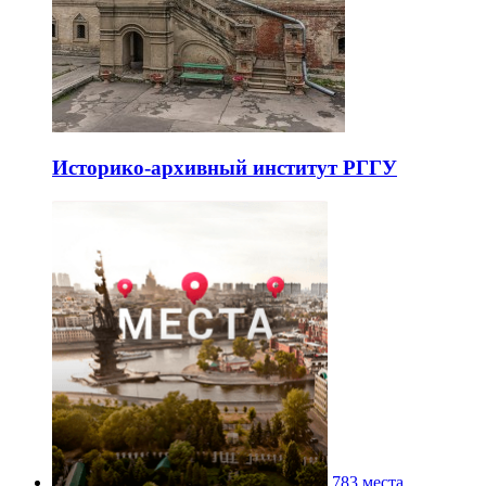
Историко-архивный институт РГГУ
783 места