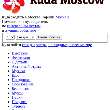
Куда сходить в Москве. Афиша
Москвы
Помощник и путеводитель
по
интересным местам
и
лучшим событиям
Куда пойти
сегодня
завтра
в выходные
в этом месяце
Выставки
Фестивали
С детьми
Активный отдых
Музыка
Шоу
Праздники
Образование
Бесплатно
Музеи
Парки
Погулять
Туристу