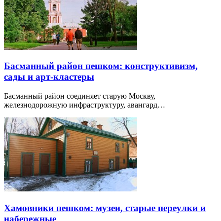
Басманный район пешком: конструктивизм,
сады и арт-кластеры
Басманный район соединяет старую Москву,
железнодорожную инфраструктуру, авангард…
Хамовники пешком: музеи, старые переулки и
набережные