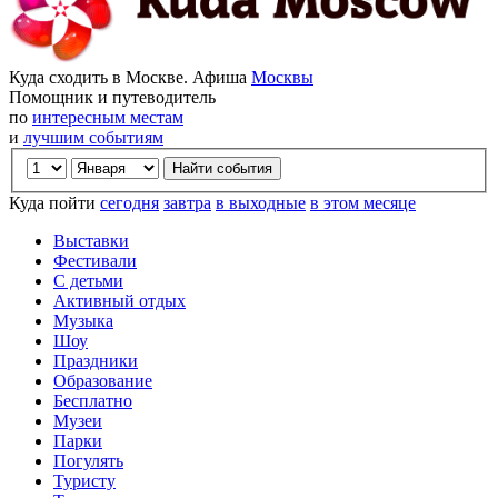
Куда сходить в Москве. Афиша
Москвы
Помощник и путеводитель
по
интересным местам
и
лучшим событиям
Куда пойти
сегодня
завтра
в выходные
в этом месяце
Выставки
Фестивали
С детьми
Активный отдых
Музыка
Шоу
Праздники
Образование
Бесплатно
Музеи
Парки
Погулять
Туристу