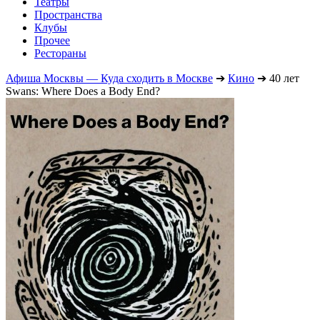
Театры
Пространства
Клубы
Прочее
Рестораны
Афиша Москвы — Куда сходить в Москве
➔
Кино
➔
40 лет
Swans: Where Does a Body End?