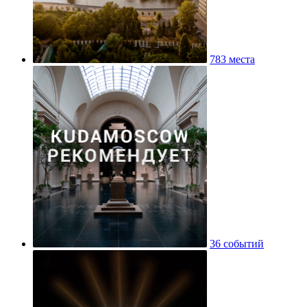
783 места
36 событий