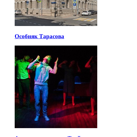
Особняк Тарасова