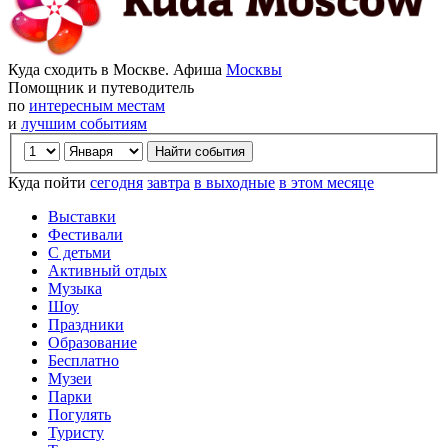
Куда сходить в Москве. Афиша
Москвы
Помощник и путеводитель
по
интересным местам
и
лучшим событиям
Куда пойти
сегодня
завтра
в выходные
в этом месяце
Выставки
Фестивали
С детьми
Активный отдых
Музыка
Шоу
Праздники
Образование
Бесплатно
Музеи
Парки
Погулять
Туристу