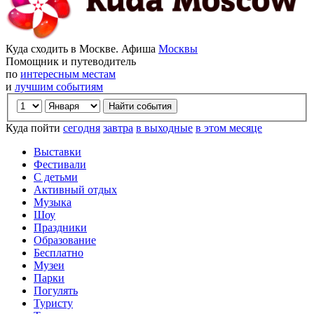
Куда сходить в Москве. Афиша
Москвы
Помощник и путеводитель
по
интересным местам
и
лучшим событиям
Куда пойти
сегодня
завтра
в выходные
в этом месяце
Выставки
Фестивали
С детьми
Активный отдых
Музыка
Шоу
Праздники
Образование
Бесплатно
Музеи
Парки
Погулять
Туристу