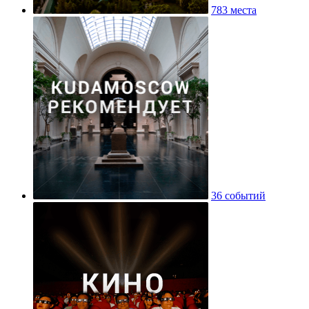
783 места
36 событий