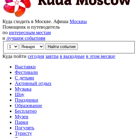
Куда сходить в Москве. Афиша
Москвы
Помощник и путеводитель
по
интересным местам
и
лучшим событиям
Куда пойти
сегодня
завтра
в выходные
в этом месяце
Выставки
Фестивали
С детьми
Активный отдых
Музыка
Шоу
Праздники
Образование
Бесплатно
Музеи
Парки
Погулять
Туристу