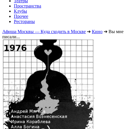
Театры
Пространства
Клубы
Прочее
Рестораны
Афиша Москвы — Куда сходить в Москве
➔
Кино
➔
Вы мне
писали...