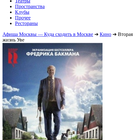
Театры
Пространства
Клубы
Прочее
Рестораны
Афиша Москвы — Куда сходить в Москве
➔
Кино
➔
Вторая
жизнь Уве