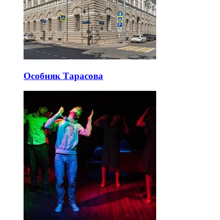
Особняк Тарасова