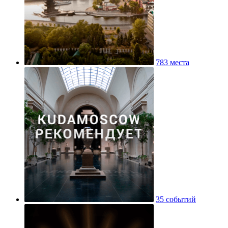
783 места
35 событий