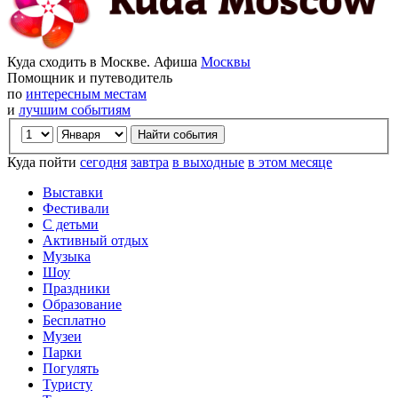
Куда сходить в Москве. Афиша
Москвы
Помощник и путеводитель
по
интересным местам
и
лучшим событиям
Куда пойти
сегодня
завтра
в выходные
в этом месяце
Выставки
Фестивали
С детьми
Активный отдых
Музыка
Шоу
Праздники
Образование
Бесплатно
Музеи
Парки
Погулять
Туристу