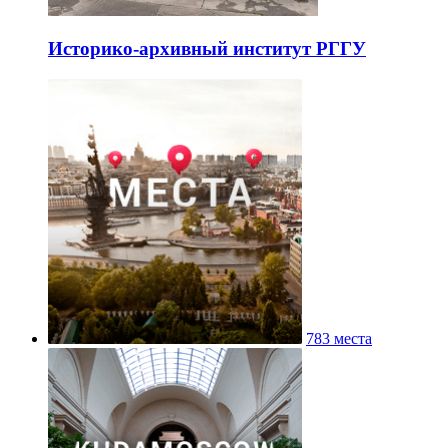
Историко-архивный институт РГГУ
783 места