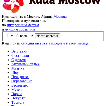
Куда сходить в Москве. Афиша
Москвы
Помощник и путеводитель
по
интересным местам
и
лучшим событиям
Куда пойти
сегодня
завтра
в выходные
в этом месяце
Выставки
Фестивали
С детьми
Активный отдых
Музыка
Шоу
Праздники
Образование
Бесплатно
Музеи
Парки
Погулять
Туристу