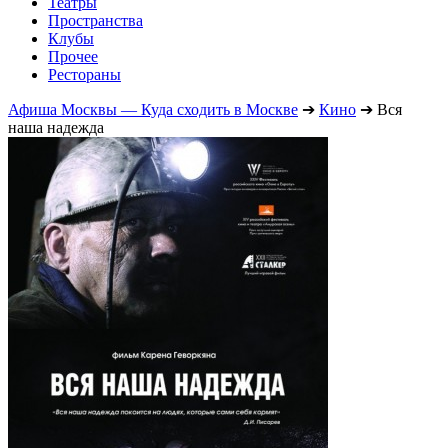
Театры
Пространства
Клубы
Прочее
Рестораны
Афиша Москвы — Куда сходить в Москве
➔
Кино
➔
Вся
наша надежда