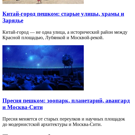
Китай-город пешком: старые улицы, храмы и
Зарядье
Китай-город — не одна улица, а исторический район между
Красной площадью, Лубянкой и Москвой-рекой.
Пресня пешком: зоопарк, планетарий, авангард
и Москва-Сити
Пресня меняется от старых переулков и научных площадок
до модернистской архитектуры и Москва-Сити.