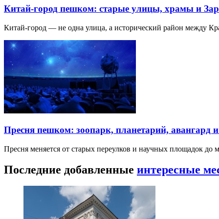
Китай-город пешком: старые улицы, храмы и Зар
Китай-город — не одна улица, а исторический район между К
Пресня пешком: зоопарк, планетарий, авангард 
Пресня меняется от старых переулков и научных площадок до 
Последние добавленные
интересные ме