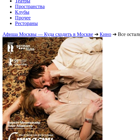
Театры
Пространства
Клубы
Прочее
Рестораны
Афиша Москвы — Куда сходить в Москве
➔
Кино
➔
Все остал