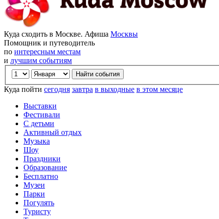
Куда сходить в Москве. Афиша
Москвы
Помощник и путеводитель
по
интересным местам
и
лучшим событиям
Куда пойти
сегодня
завтра
в выходные
в этом месяце
Выставки
Фестивали
С детьми
Активный отдых
Музыка
Шоу
Праздники
Образование
Бесплатно
Музеи
Парки
Погулять
Туристу