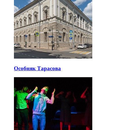
Особняк Тарасова