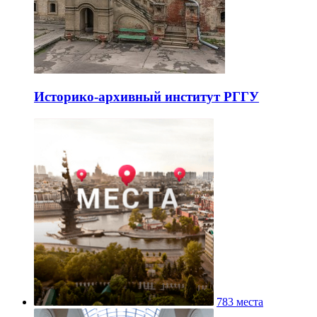
Историко-архивный институт РГГУ
783 места