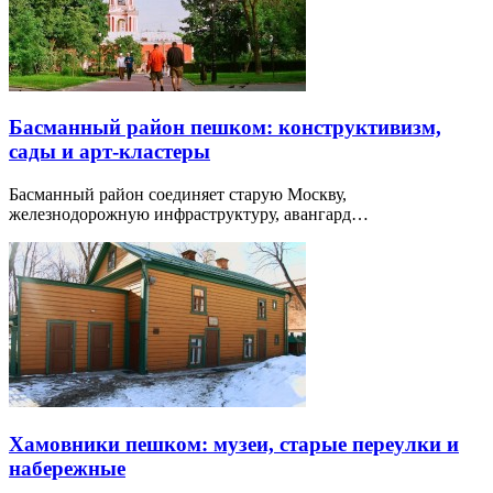
Басманный район пешком: конструктивизм,
сады и арт-кластеры
Басманный район соединяет старую Москву,
железнодорожную инфраструктуру, авангард…
Хамовники пешком: музеи, старые переулки и
набережные