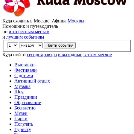
Куда сходить в Москве. Афиша
Москвы
Помощник и путеводитель
по
интересным местам
и
лучшим событиям
Куда пойти
сегодня
завтра
в выходные
в этом месяце
Выставки
Фестивали
С детьми
Активный отдых
Музыка
Шоу
Праздники
Образование
Бесплатно
Музеи
Парки
Погулять
Туристу