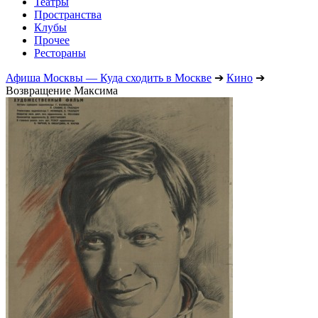
Театры
Пространства
Клубы
Прочее
Рестораны
Афиша Москвы — Куда сходить в Москве
➔
Кино
➔
Возвращение Максима