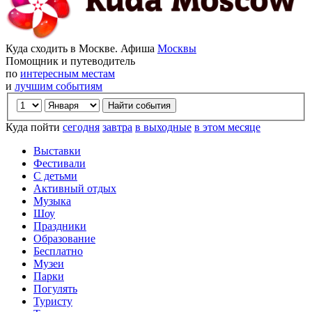
Куда сходить в Москве. Афиша
Москвы
Помощник и путеводитель
по
интересным местам
и
лучшим событиям
Куда пойти
сегодня
завтра
в выходные
в этом месяце
Выставки
Фестивали
С детьми
Активный отдых
Музыка
Шоу
Праздники
Образование
Бесплатно
Музеи
Парки
Погулять
Туристу