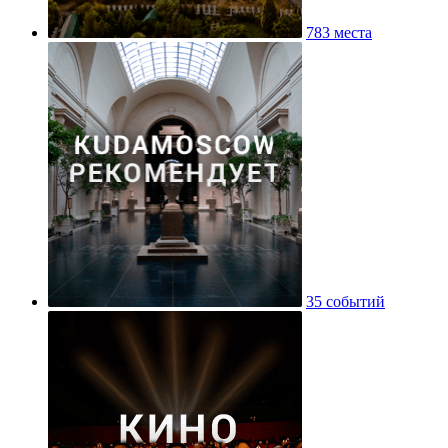
783 места
35 событий