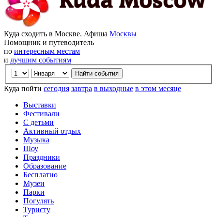
Куда сходить в Москве. Афиша
Москвы
Помощник и путеводитель
по
интересным местам
и
лучшим событиям
Куда пойти
сегодня
завтра
в выходные
в этом месяце
Выставки
Фестивали
С детьми
Активный отдых
Музыка
Шоу
Праздники
Образование
Бесплатно
Музеи
Парки
Погулять
Туристу