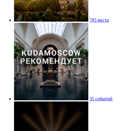
783 места
35 событий