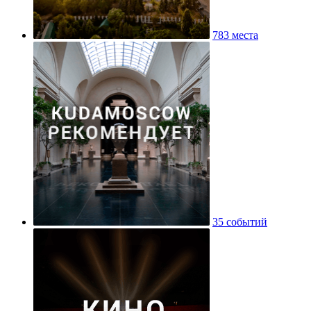
783 места
35 событий