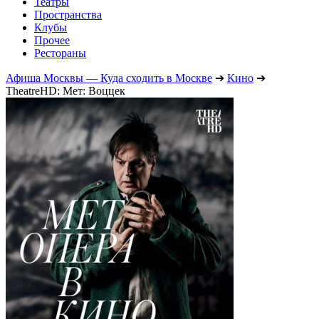
Театры
Пространства
Клубы
Прочее
Рестораны
Афиша Москвы — Куда сходить в Москве
➔
Кино
➔
TheatreHD: Мет: Воццек