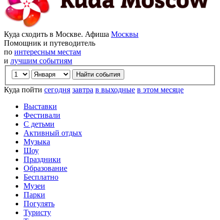
Куда сходить в Москве. Афиша
Москвы
Помощник и путеводитель
по
интересным местам
и
лучшим событиям
Куда пойти
сегодня
завтра
в выходные
в этом месяце
Выставки
Фестивали
С детьми
Активный отдых
Музыка
Шоу
Праздники
Образование
Бесплатно
Музеи
Парки
Погулять
Туристу