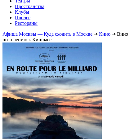
Театры
Пространства
Клубы
Прочее
Рестораны
Афиша Москвы — Куда сходить в Москве
➔
Кино
➔
Вниз
по течению к Киншасе