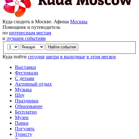
Куда сходить в Москве. Афиша
Москвы
Помощник и путеводитель
по
интересным местам
и
лучшим событиям
Куда пойти
сегодня
завтра
в выходные
в этом месяце
Выставки
Фестивали
С детьми
Активный отдых
Музыка
Шоу
Праздники
Образование
Бесплатно
Музеи
Парки
Погулять
Туристу