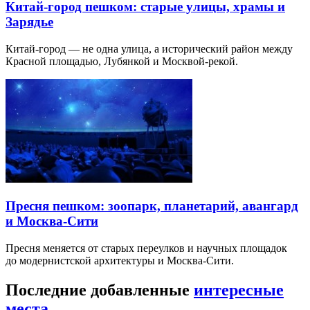
Китай-город пешком: старые улицы, храмы и
Зарядье
Китай-город — не одна улица, а исторический район между
Красной площадью, Лубянкой и Москвой-рекой.
Пресня пешком: зоопарк, планетарий, авангард
и Москва-Сити
Пресня меняется от старых переулков и научных площадок
до модернистской архитектуры и Москва-Сити.
Последние добавленные
интересные
места