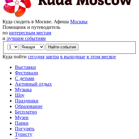
Куда сходить в Москве. Афиша
Москвы
Помощник и путеводитель
по
интересным местам
и
лучшим событиям
Куда пойти
сегодня
завтра
в выходные
в этом месяце
Выставки
Фестивали
С детьми
Активный отдых
Музыка
Шоу
Праздники
Образование
Бесплатно
Музеи
Парки
Погулять
Туристу