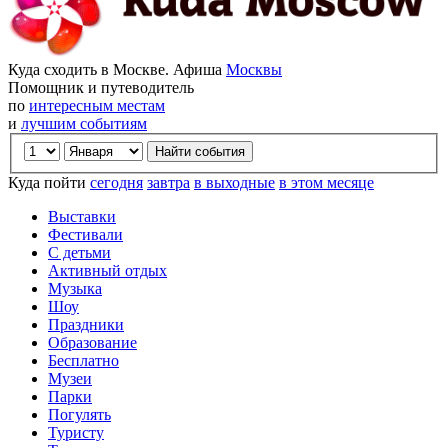
Куда сходить в Москве. Афиша
Москвы
Помощник и путеводитель
по
интересным местам
и
лучшим событиям
Куда пойти
сегодня
завтра
в выходные
в этом месяце
Выставки
Фестивали
С детьми
Активный отдых
Музыка
Шоу
Праздники
Образование
Бесплатно
Музеи
Парки
Погулять
Туристу