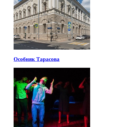
Особняк Тарасова