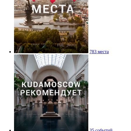
783 места
35 событий