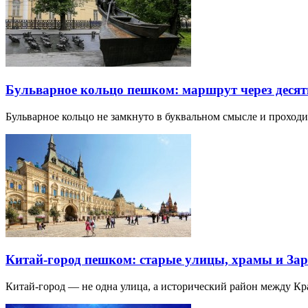
Бульварное кольцо пешком: маршрут через десят
Бульварное кольцо не замкнуто в буквальном смысле и прохо
Китай-город пешком: старые улицы, храмы и Зар
Китай-город — не одна улица, а исторический район между К