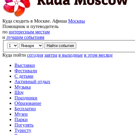
Куда сходить в Москве. Афиша
Москвы
Помощник и путеводитель
по
интересным местам
и
лучшим событиям
Куда пойти
сегодня
завтра
в выходные
в этом месяце
Выставки
Фестивали
С детьми
Активный отдых
Музыка
Шоу
Праздники
Образование
Бесплатно
Музеи
Парки
Погулять
Туристу