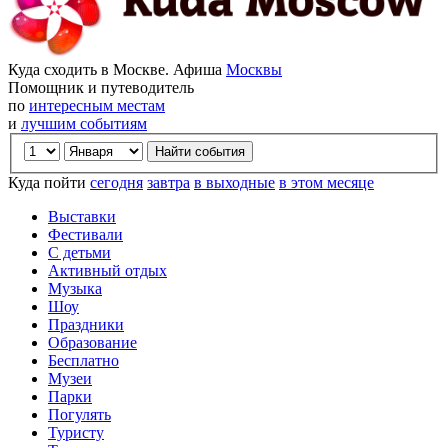
Куда сходить в Москве. Афиша
Москвы
Помощник и путеводитель
по
интересным местам
и
лучшим событиям
Куда пойти
сегодня
завтра
в выходные
в этом месяце
Выставки
Фестивали
С детьми
Активный отдых
Музыка
Шоу
Праздники
Образование
Бесплатно
Музеи
Парки
Погулять
Туристу