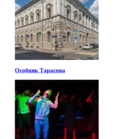
Особняк Тарасова