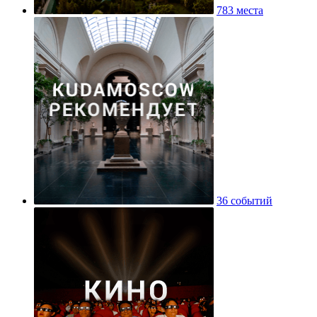
783 места
36 событий