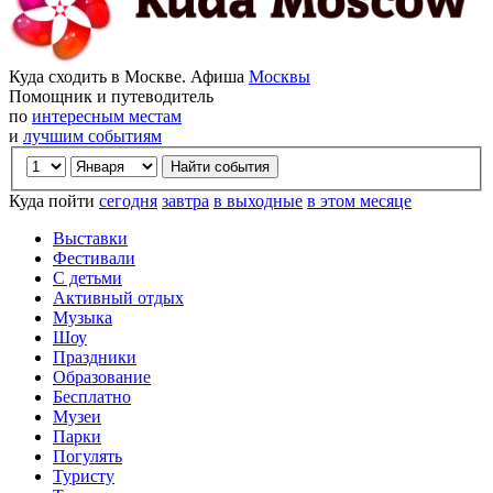
Куда сходить в Москве. Афиша
Москвы
Помощник и путеводитель
по
интересным местам
и
лучшим событиям
Куда пойти
сегодня
завтра
в выходные
в этом месяце
Выставки
Фестивали
С детьми
Активный отдых
Музыка
Шоу
Праздники
Образование
Бесплатно
Музеи
Парки
Погулять
Туристу