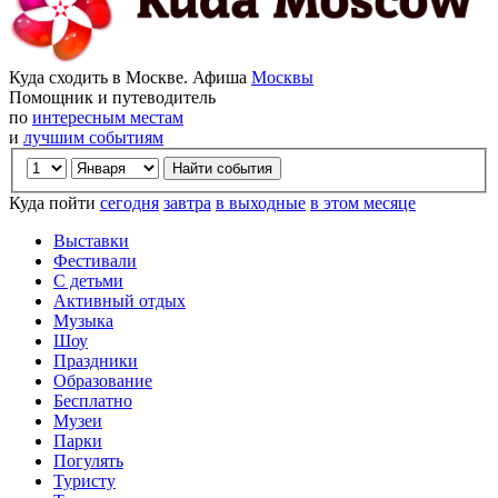
Куда сходить в Москве. Афиша
Москвы
Помощник и путеводитель
по
интересным местам
и
лучшим событиям
Куда пойти
сегодня
завтра
в выходные
в этом месяце
Выставки
Фестивали
С детьми
Активный отдых
Музыка
Шоу
Праздники
Образование
Бесплатно
Музеи
Парки
Погулять
Туристу