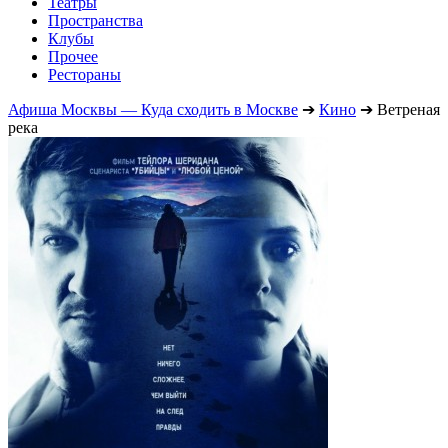
Театры
Пространства
Клубы
Прочее
Рестораны
Афиша Москвы — Куда сходить в Москве
➔
Кино
➔
Ветреная
река