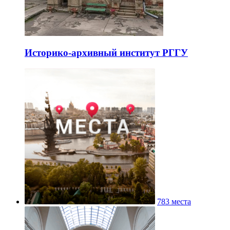
Историко-архивный институт РГГУ
783 места