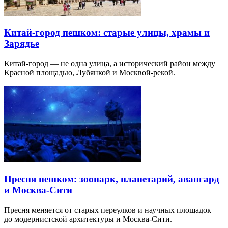
Китай-город пешком: старые улицы, храмы и
Зарядье
Китай-город — не одна улица, а исторический район между
Красной площадью, Лубянкой и Москвой-рекой.
Пресня пешком: зоопарк, планетарий, авангард
и Москва-Сити
Пресня меняется от старых переулков и научных площадок
до модернистской архитектуры и Москва-Сити.