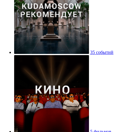
35 событий
5 фильмов