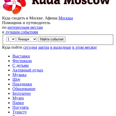
Куда сходить в Москве. Афиша
Москвы
Помощник и путеводитель
по
интересным местам
и
лучшим событиям
Куда пойти
сегодня
завтра
в выходные
в этом месяце
Выставки
Фестивали
С детьми
Активный отдых
Музыка
Шоу
Праздники
Образование
Бесплатно
Музеи
Парки
Погулять
Туристу