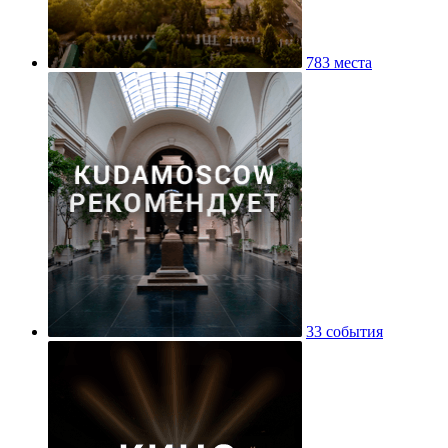
783 места
33 события