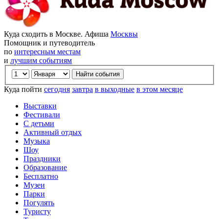
Куда сходить в Москве. Афиша
Москвы
Помощник и путеводитель
по
интересным местам
и
лучшим событиям
Куда пойти
сегодня
завтра
в выходные
в этом месяце
Выставки
Фестивали
С детьми
Активный отдых
Музыка
Шоу
Праздники
Образование
Бесплатно
Музеи
Парки
Погулять
Туристу