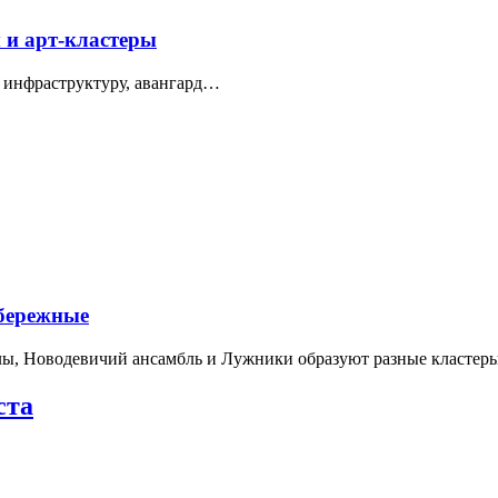
 и арт-кластеры
 инфраструктуру, авангард…
абережные
лы, Новодевичий ансамбль и Лужники образуют разные кластеры
ста