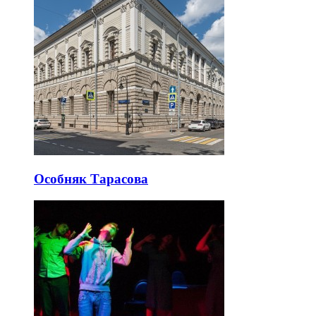
Особняк Тарасова