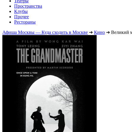
Театры
Пространства
Клубы
Прочее
Рестораны
Афиша Москвы — Куда сходить в Москве
➔
Кино
➔
Великий 