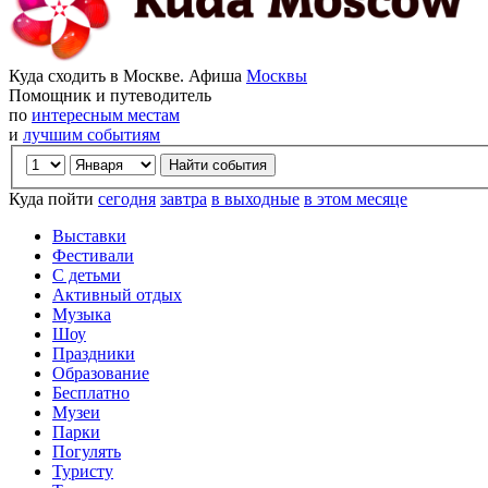
Куда сходить в Москве. Афиша
Москвы
Помощник и путеводитель
по
интересным местам
и
лучшим событиям
Куда пойти
сегодня
завтра
в выходные
в этом месяце
Выставки
Фестивали
С детьми
Активный отдых
Музыка
Шоу
Праздники
Образование
Бесплатно
Музеи
Парки
Погулять
Туристу