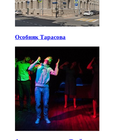
Особняк Тарасова