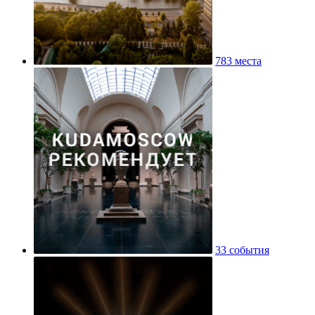
783 места
33 события