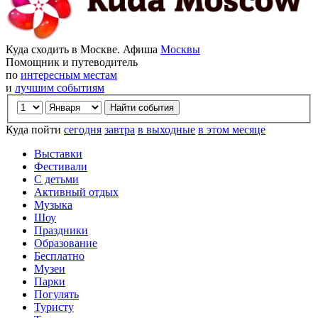
Куда сходить в Москве. Афиша
Москвы
Помощник и путеводитель
по
интересным местам
и
лучшим событиям
Куда пойти
сегодня
завтра
в выходные
в этом месяце
Выставки
Фестивали
С детьми
Активный отдых
Музыка
Шоу
Праздники
Образование
Бесплатно
Музеи
Парки
Погулять
Туристу