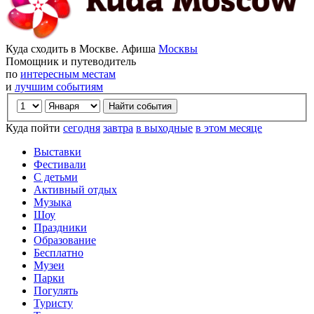
Куда сходить в Москве. Афиша
Москвы
Помощник и путеводитель
по
интересным местам
и
лучшим событиям
Куда пойти
сегодня
завтра
в выходные
в этом месяце
Выставки
Фестивали
С детьми
Активный отдых
Музыка
Шоу
Праздники
Образование
Бесплатно
Музеи
Парки
Погулять
Туристу