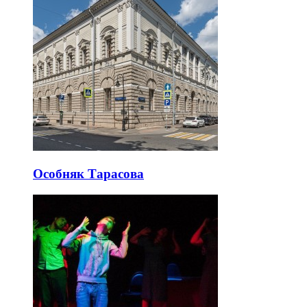
Особняк Тарасова