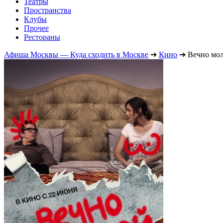
Театры
Пространства
Клубы
Прочее
Рестораны
Афиша Москвы — Куда сходить в Москве
➔
Кино
➔
Вечно мо