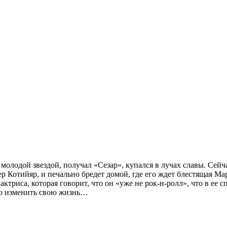
олодой звездой, получал «Сезар», купался в лучах славы. Сейча
ер Котийяр, и печально бредет домой, где его ждет блестящая Ма
ктриса, которая говорит, что он «уже не рок-н-ролл», что в ее
чно изменить свою жизнь…