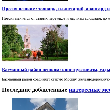
Пресня пешком: зоопарк, планетарий, авангард 
Пресня меняется от старых переулков и научных площадок до 
Басманный район пешком: конструктивизм, сады
Басманный район соединяет старую Москву, железнодорожную
Последние добавленные
интересные ме