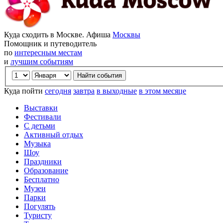
Куда сходить в Москве. Афиша
Москвы
Помощник и путеводитель
по
интересным местам
и
лучшим событиям
Куда пойти
сегодня
завтра
в выходные
в этом месяце
Выставки
Фестивали
С детьми
Активный отдых
Музыка
Шоу
Праздники
Образование
Бесплатно
Музеи
Парки
Погулять
Туристу