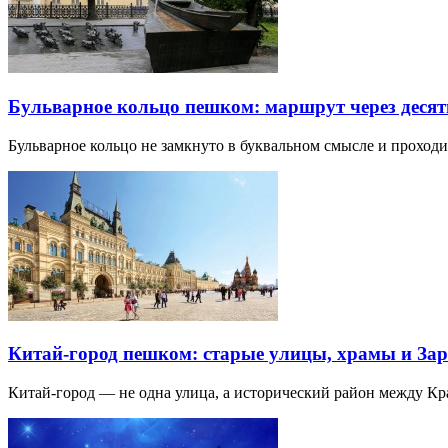
Бульварное кольцо пешком: маршрут через десят
Бульварное кольцо не замкнуто в буквальном смысле и прохо
Китай-город пешком: старые улицы, храмы и Зар
Китай-город — не одна улица, а исторический район между К