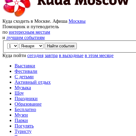
Куда сходить в Москве. Афиша
Москвы
Помощник и путеводитель
по
интересным местам
и
лучшим событиям
Куда пойти
сегодня
завтра
в выходные
в этом месяце
Выставки
Фестивали
С детьми
Активный отдых
Музыка
Шоу
Праздники
Образование
Бесплатно
Музеи
Парки
Погулять
Туристу