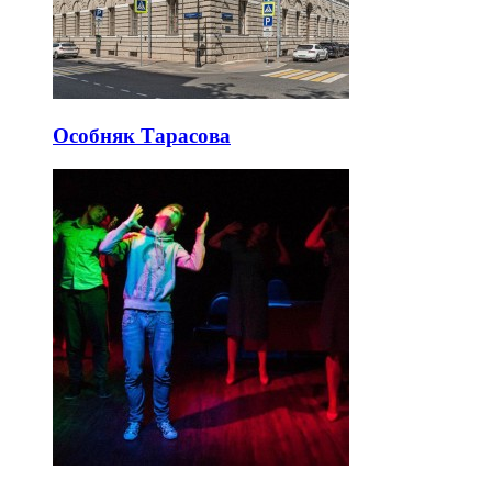
Особняк Тарасова