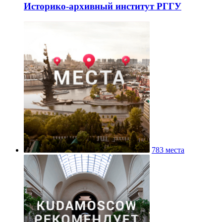
Историко-архивный институт РГГУ
783 места