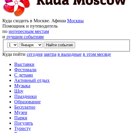
Куда сходить в Москве. Афиша
Москвы
Помощник и путеводитель
по
интересным местам
и
лучшим событиям
Куда пойти
сегодня
завтра
в выходные
в этом месяце
Выставки
Фестивали
С детьми
Активный отдых
Музыка
Шоу
Праздники
Образование
Бесплатно
Музеи
Парки
Погулять
Туристу