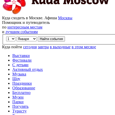
Куда сходить в Москве. Афиша
Москвы
Помощник и путеводитель
по
интересным местам
и
лучшим событиям
Куда пойти
сегодня
завтра
в выходные
в этом месяце
Выставки
Фестивали
С детьми
Активный отдых
Музыка
Шоу
Праздники
Образование
Бесплатно
Музеи
Парки
Погулять
Туристу