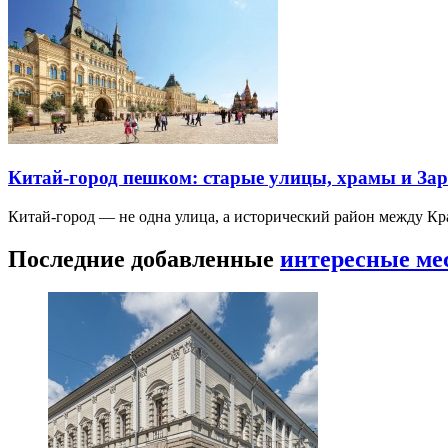
Китай-город пешком: старые улицы, храмы и Зар
Китай-город — не одна улица, а исторический район между К
Последние добавленные
интересные ме