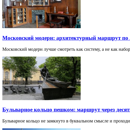
Московский модерн: архитектурный маршрут по
Московский модерн лучше смотреть как систему, а не как наб
Бульварное кольцо пешком: маршрут через десят
Бульварное кольцо не замкнуто в буквальном смысле и прохо