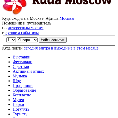
Куда сходить в Москве. Афиша
Москвы
Помощник и путеводитель
по
интересным местам
и
лучшим событиям
Куда пойти
сегодня
завтра
в выходные
в этом месяце
Выставки
Фестивали
С детьми
Активный отдых
Музыка
Шоу
Праздники
Образование
Бесплатно
Музеи
Парки
Погулять
Туристу