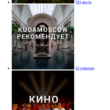
783 места
33 события